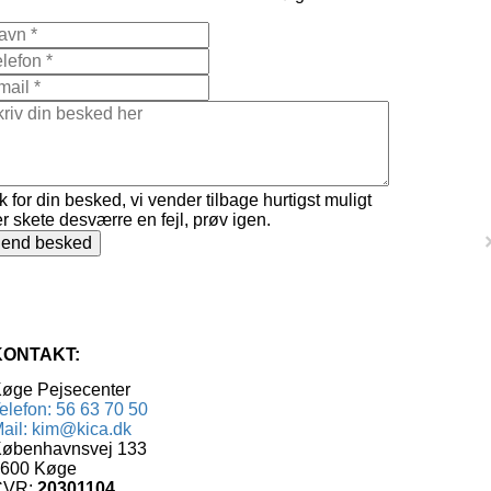
k for din besked, vi vender tilbage hurtigst muligt
r skete desværre en fejl, prøv igen.
end besked
KONTAKT:
øge Pejsecenter
elefon: 56 63 70 50
ail: kim@kica.dk
øbenhavnsvej 133
600 Køge
CVR:
20301104