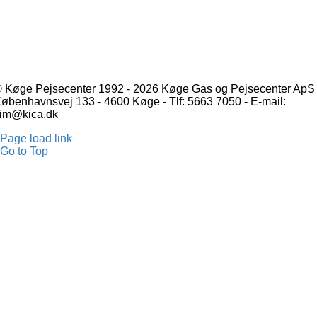
 Køge Pejsecenter 1992 - 2026 Køge Gas og Pejsecenter ApS 
øbenhavnsvej 133 - 4600 Køge - Tlf: 5663 7050 - E-mail:
im@kica.dk
Page load link
Go to Top