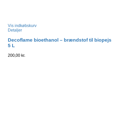
Vis indkøbskurv
Detaljer
Decoflame bioethanol – brændstof til biopejs
5 L
200,00
kr.