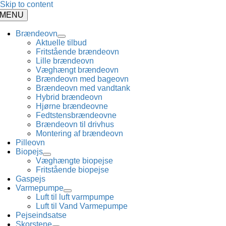
Skip to content
MENU
Brændeovn
Aktuelle tilbud
Fritstående brændeovn
Lille brændeovn
Væghængt brændeovn
Brændeovn med bageovn
Brændeovn med vandtank
Hybrid brændeovn
Hjørne brændeovne
Fedtstensbrændeovne
Brændeovn til drivhus
Montering af brændeovn
Pilleovn
Biopejs
Væghængte biopejse
Fritstående biopejse
Gaspejs
Varmepumpe
Luft til luft varmpumpe
Luft til Vand Varmepumpe
Pejseindsatse
Skorstene