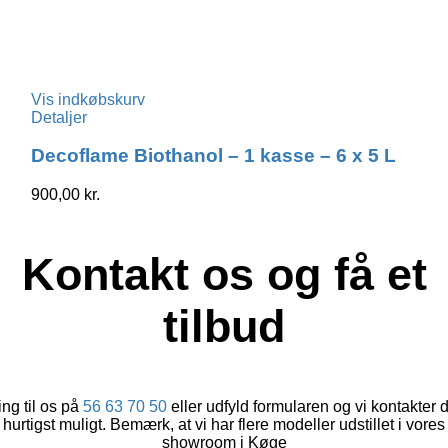
Vis indkøbskurv
Detaljer
Decoflame Biothanol – 1 kasse – 6 x 5 L
900,00
kr.
Kontakt os og få et
tilbud
ng til os på
56 63 70 50
eller udfyld formularen og vi kontakter 
hurtigst muligt. Bemærk, at vi har flere modeller udstillet i vores
showroom i Køge