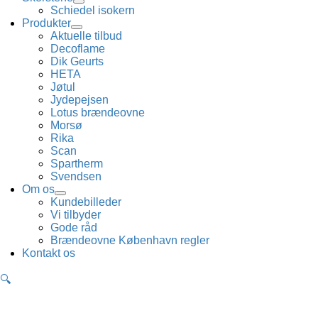
Schiedel isokern
Produkter
Aktuelle tilbud
Decoflame
Dik Geurts
HETA
Jøtul
Jydepejsen
Lotus brændeovne
Morsø
Rika
Scan
Spartherm
Svendsen
Om os
Kundebilleder
Vi tilbyder
Gode råd
Brændeovne København regler
Kontakt os
🔍