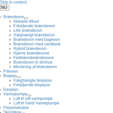
Skip to content
ENU
Brændeovn
Aktuelle tilbud
Fritstående brændeovn
Lille brændeovn
Væghængt brændeovn
Brændeovn med bageovn
Brændeovn med vandtank
Hybrid brændeovn
Hjørne brændeovne
Fedtstensbrændeovne
Brændeovn til drivhus
Montering af brændeovn
Pilleovn
Biopejs
Væghængte biopejse
Fritstående biopejse
Gaspejs
Varmepumpe
Luft til luft varmpumpe
Luft til Vand Varmepumpe
Pejseindsatse
Skorstene