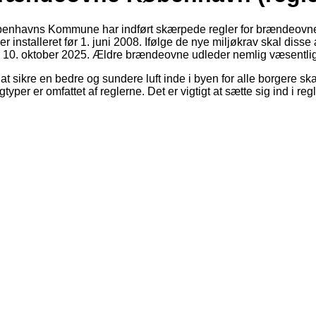
enhavns Kommune har indført skærpede regler for brændeovne og p
 er installeret før 1. juni 2008. Ifølge de nye miljøkrav skal diss
 10. oktober 2025. Ældre brændeovne udleder nemlig væsentligt
 at sikre en bedre og sundere luft inde i byen for alle borgere 
gtyper er omfattet af reglerne. Det er vigtigt at sætte sig ind i r