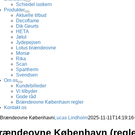
Schiedel isokern
Produkter
Aktuelle tilbud
Decoflame
Dik Geurts
HETA
Jøtul
Jydepejsen
Lotus brændeovne
Morsø
Rika
Scan
Spartherm
Svendsen
Om os
Kundebilleder
Vi tilbyder
Gode råd
Brændeovne København regler
Kontakt os
Brændeovne København
Lucas Lindholm
2025-11-11T14:19:16
rændeovne København (regle