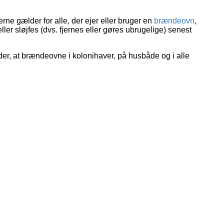
ne gælder for alle, der ejer eller bruger en
brændeovn
,
ller sløjfes (dvs. fjernes eller gøres ubrugelige) senest
yder, at brændeovne i kolonihaver, på husbåde og i alle