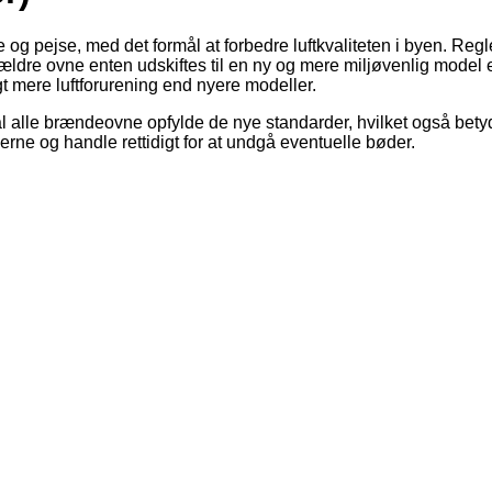
ejse, med det formål at forbedre luftkvaliteten i byen. Regler
e ældre ovne enten udskiftes til en ny og mere miljøvenlig model e
 mere luftforurening end nyere modeller.
skal alle brændeovne opfylde de nye standarder, hvilket også bet
eglerne og handle rettidigt for at undgå eventuelle bøder.