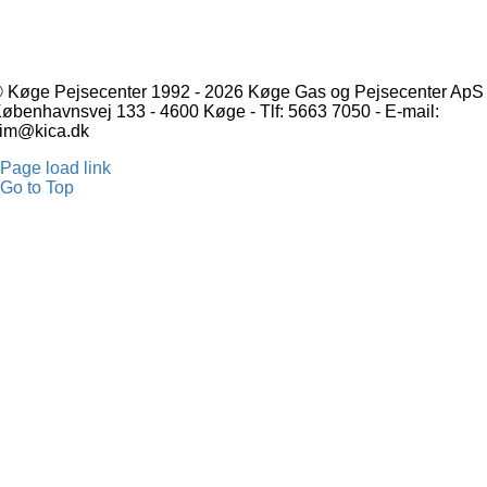
 Køge Pejsecenter 1992 - 2026 Køge Gas og Pejsecenter ApS 
øbenhavnsvej 133 - 4600 Køge - Tlf: 5663 7050 - E-mail:
im@kica.dk
Page load link
Go to Top