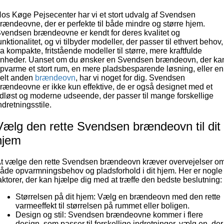
os Køge Pejsecenter har vi et stort udvalg af Svendsen
rændeovne, der er perfekte til både mindre og større hjem.
vendsen brændeovne er kendt for deres kvalitet og
unktionalitet, og vi tilbyder modeller, der passer til ethvert behov,
ra kompakte, fritstående modeller til større, mere kraftfulde
nheder. Uanset om du ønsker en Svendsen brændeovn, der ka
pvarme et stort rum, en mere pladsbesparende løsning, eller en
elt anden
brændeovn
, har vi noget for dig. Svendsen
rændeovne er ikke kun effektive, de er også designet med et
idløst og moderne udseende, der passer til mange forskellige
ndretningsstile.
Vælg den rette Svendsen brændeovn til dit
hjem
t vælge den rette Svendsen brændeovn kræver overvejelser o
åde opvarmningsbehov og pladsforhold i dit hjem. Her er nogle
aktorer, der kan hjælpe dig med at træffe den bedste beslutning:
Størrelsen på dit hjem: Vælg en brændeovn med den rette
varmeeffekt til størrelsen på rummet eller boligen.
Design og stil: Svendsen brændeovne kommer i flere
design, som passer til forskellige indretninger, vælg en, der