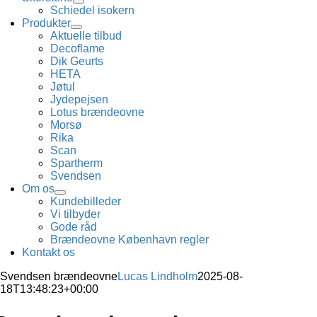
Schiedel isokern
Produkter
Aktuelle tilbud
Decoflame
Dik Geurts
HETA
Jøtul
Jydepejsen
Lotus brændeovne
Morsø
Rika
Scan
Spartherm
Svendsen
Om os
Kundebilleder
Vi tilbyder
Gode råd
Brændeovne København regler
Kontakt os
Svendsen brændeovne
Lucas Lindholm
2025-08-
18T13:48:23+00:00