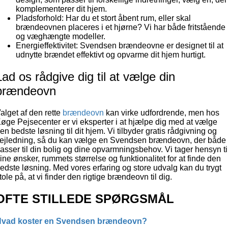
komplementerer dit hjem.
Pladsforhold: Har du et stort åbent rum, eller skal
brændeovnen placeres i et hjørne? Vi har både fritstående
og væghængte modeller.
Energieffektivitet: Svendsen brændeovne er designet til at
udnytte brændet effektivt og opvarme dit hjem hurtigt.
Lad os rådgive dig til at vælge din
brændeovn
alget af den rette
brændeovn
kan virke udfordrende, men hos
øge Pejsecenter er vi eksperter i at hjælpe dig med at vælge
en bedste løsning til dit hjem. Vi tilbyder gratis rådgivning og
ejledning, så du kan vælge en Svendsen brændeovn, der både
asser til din bolig og dine opvarmningsbehov. Vi tager hensyn ti
ine ønsker, rummets størrelse og funktionalitet for at finde den
edste løsning. Med vores erfaring og store udvalg kan du trygt
tole på, at vi finder den rigtige brændeovn til dig.
OFTE STILLEDE SPØRGSMÅL
vad koster en Svendsen brændeovn?