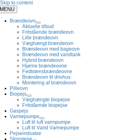
Skip to content
MENU
Brændeovn
Aktuelle tilbud
Fritstående brændeovn
Lille brændeovn
Væghængt brændeovn
Brændeovn med bageovn
Brændeovn med vandtank
Hybrid brændeovn
Hjørne brændeovne
Fedtstensbrændeovne
Brændeovn til drivhus
Montering af brændeovn
Pilleovn
Biopejs
Væghængte biopejse
Fritstående biopejse
Gaspejs
Varmepumpe
Luft til luft varmpumpe
Luft til Vand Varmepumpe
Pejseindsatse
Skorstene