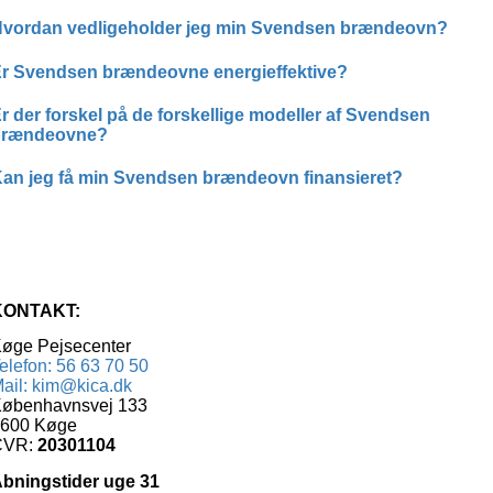
vordan vedligeholder jeg min Svendsen brændeovn?
r Svendsen brændeovne energieffektive?
r der forskel på de forskellige modeller af Svendsen
brændeovne?
an jeg få min Svendsen brændeovn finansieret?
KONTAKT:
øge Pejsecenter
elefon: 56 63 70 50
ail: kim@kica.dk
øbenhavnsvej 133
600 Køge
CVR:
20301104
bningstider uge 31