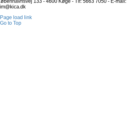
øbenhavnsvej 133 - 4600 Køge - Tlf: 5663 7050 - E-mail:
im@kica.dk
Page load link
Go to Top