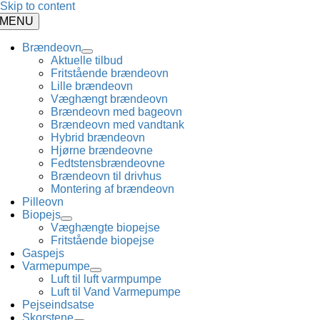
Skip to content
MENU
Brændeovn
Aktuelle tilbud
Fritstående brændeovn
Lille brændeovn
Væghængt brændeovn
Brændeovn med bageovn
Brændeovn med vandtank
Hybrid brændeovn
Hjørne brændeovne
Fedtstensbrændeovne
Brændeovn til drivhus
Montering af brændeovn
Pilleovn
Biopejs
Væghængte biopejse
Fritstående biopejse
Gaspejs
Varmepumpe
Luft til luft varmpumpe
Luft til Vand Varmepumpe
Pejseindsatse
Skorstene