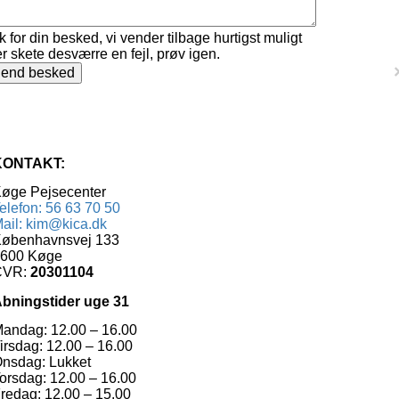
k for din besked, vi vender tilbage hurtigst muligt
r skete desværre en fejl, prøv igen.
end besked
KONTAKT:
øge Pejsecenter
elefon: 56 63 70 50
ail: kim@kica.dk
øbenhavnsvej 133
600 Køge
CVR:
20301104
bningstider uge 31
andag: 12.00 – 16.00
irsdag: 12.00 – 16.00
nsdag: Lukket
orsdag: 12.00 – 16.00
redag: 12.00 – 15.00