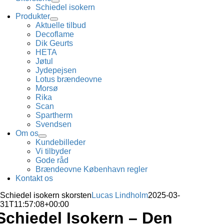
Schiedel isokern
Produkter
Aktuelle tilbud
Decoflame
Dik Geurts
HETA
Jøtul
Jydepejsen
Lotus brændeovne
Morsø
Rika
Scan
Spartherm
Svendsen
Om os
Kundebilleder
Vi tilbyder
Gode råd
Brændeovne København regler
Kontakt os
Schiedel isokern skorsten
Lucas Lindholm
2025-03-
31T11:57:08+00:00
Schiedel Isokern – Den