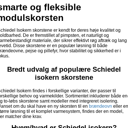
smarte og fleksible
modulskorsten
chiedel Isokern skorstene er kendt for deres høje kvalitet og
oldbarhed. De er fremstillet af pimpsten, et naturligt og
armebestandigt materiale, der sikrer effektivt røg aftræk og lang
evetid. Disse skorstene er en populær løsning til både
rændeovne, pejse og pillefyr, hvor stabilitet og sikkerhed er i
okus.
Bredt udvalg af populære Schiedel
isokern skorstene
chiedel Isokern findes i forskellige varianter, der passer til
orskellige behov og varmekilder. Sortimentet inkluderer både en
g to-løbs skorstene samt modeller med integreret isolering.
anset om du skal have en ny skorsten til en
brændeovn
eller e
tørre løsning til et komplet varmesystem, findes der en model,
er matcher dine krav.
Hvem/hvad er Schiedel isokern?