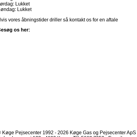
ørdag: Lukket
øndag: Lukket
vis vores åbningstider driller så kontakt os for en aftale
esøg os her:
 Køge Pejsecenter 1992 - 2026 Køge Gas og Pejsecenter ApS 