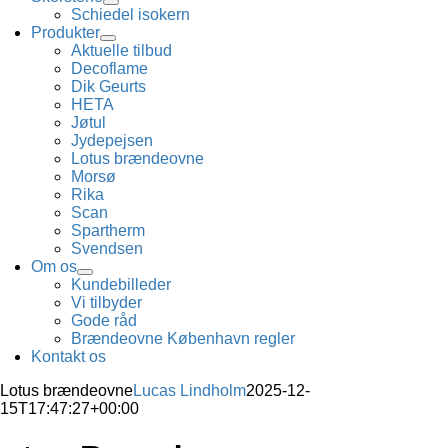
Schiedel isokern
Produkter
Aktuelle tilbud
Decoflame
Dik Geurts
HETA
Jøtul
Jydepejsen
Lotus brændeovne
Morsø
Rika
Scan
Spartherm
Svendsen
Om os
Kundebilleder
Vi tilbyder
Gode råd
Brændeovne København regler
Kontakt os
Lotus brændeovne
Lucas Lindholm
2025-12-
15T17:47:27+00:00