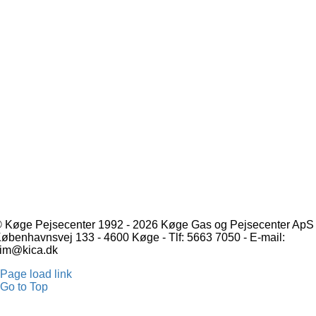
 Køge Pejsecenter 1992 - 2026 Køge Gas og Pejsecenter ApS 
øbenhavnsvej 133 - 4600 Køge - Tlf: 5663 7050 - E-mail:
im@kica.dk
Page load link
Go to Top