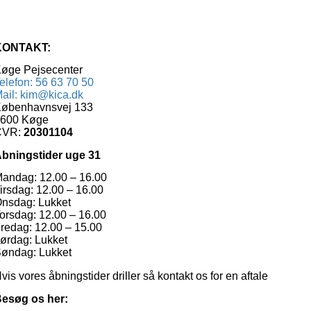
KONTAKT:
øge Pejsecenter
elefon: 56 63 70 50
ail: kim@kica.dk
øbenhavnsvej 133
600 Køge
CVR:
20301104
bningstider uge 31
andag: 12.00 – 16.00
irsdag: 12.00 – 16.00
nsdag: Lukket
orsdag: 12.00 – 16.00
redag: 12.00 – 15.00
ørdag: Lukket
øndag: Lukket
vis vores åbningstider driller så kontakt os for en aftale
esøg os her: