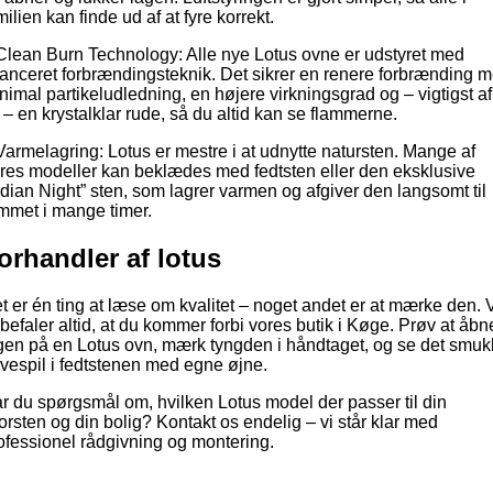
milien kan finde ud af at fyre korrekt.
Clean Burn Technology: Alle nye Lotus ovne er udstyret med
anceret forbrændingsteknik. Det sikrer en renere forbrænding 
nimal partikeludledning, en højere virkningsgrad og – vigtigst af
t – en krystalklar rude, så du altid kan se flammerne.
Varmelagring: Lotus er mestre i at udnytte natursten. Mange af
res modeller kan beklædes med fedtsten eller den eksklusive
ndian Night” sten, som lagrer varmen og afgiver den langsomt til
mmet i mange timer.
orhandler af lotus
t er én ting at læse om kvalitet – noget andet er at mærke den. 
befaler altid, at du kommer forbi vores butik i Køge. Prøv at åbn
gen på en Lotus ovn, mærk tyngden i håndtaget, og se det smuk
rvespil i fedtstenen med egne øjne.
r du spørgsmål om, hvilken Lotus model der passer til din
orsten og din bolig? Kontakt os endelig – vi står klar med
ofessionel rådgivning og montering.