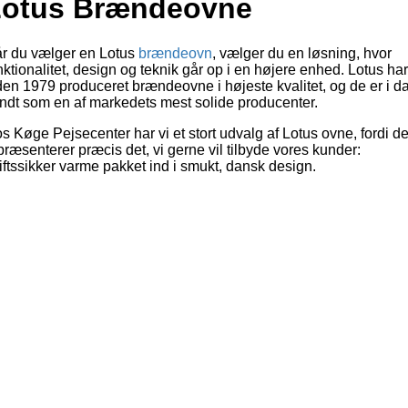
Lotus Brændeovne
r du vælger en Lotus
brændeovn
, vælger du en løsning, hvor
nktionalitet, design og teknik går op i en højere enhed. Lotus har
den 1979 produceret brændeovne i højeste kvalitet, og de er i d
ndt som en af markedets mest solide producenter.
s Køge Pejsecenter har vi et stort udvalg af Lotus ovne, fordi d
præsenterer præcis det, vi gerne vil tilbyde vores kunder:
iftssikker varme pakket ind i smukt, dansk design.