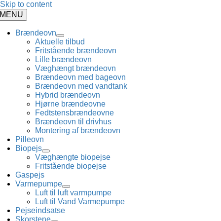
Skip to content
MENU
Brændeovn
Aktuelle tilbud
Fritstående brændeovn
Lille brændeovn
Væghængt brændeovn
Brændeovn med bageovn
Brændeovn med vandtank
Hybrid brændeovn
Hjørne brændeovne
Fedtstensbrændeovne
Brændeovn til drivhus
Montering af brændeovn
Pilleovn
Biopejs
Væghængte biopejse
Fritstående biopejse
Gaspejs
Varmepumpe
Luft til luft varmpumpe
Luft til Vand Varmepumpe
Pejseindsatse
Skorstene