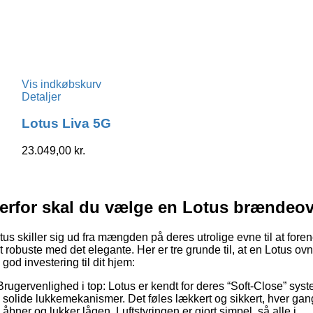
Vis indkøbskurv
Detaljer
Lotus Liva 5G
23.049,00
kr.
erfor skal du vælge en Lotus brændeo
tus skiller sig ud fra mængden på deres utrolige evne til at fore
t robuste med det elegante. Her er tre grunde til, at en Lotus ovn
 god investering til dit hjem:
Brugervenlighed i top: Lotus er kendt for deres “Soft-Close” sys
 solide lukkemekanismer. Det føles lækkert og sikkert, hver gan
 åbner og lukker lågen. Luftstyringen er gjort simpel, så alle i