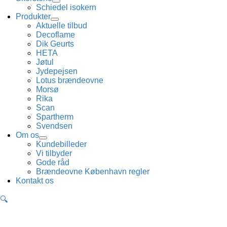
Schiedel isokern
Produkter
Aktuelle tilbud
Decoflame
Dik Geurts
HETA
Jøtul
Jydepejsen
Lotus brændeovne
Morsø
Rika
Scan
Spartherm
Svendsen
Om os
Kundebilleder
Vi tilbyder
Gode råd
Brændeovne København regler
Kontakt os
🔍