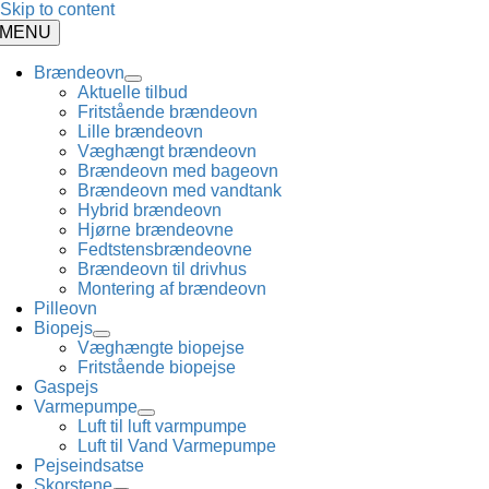
Skip to content
MENU
Brændeovn
Aktuelle tilbud
Fritstående brændeovn
Lille brændeovn
Væghængt brændeovn
Brændeovn med bageovn
Brændeovn med vandtank
Hybrid brændeovn
Hjørne brændeovne
Fedtstensbrændeovne
Brændeovn til drivhus
Montering af brændeovn
Pilleovn
Biopejs
Væghængte biopejse
Fritstående biopejse
Gaspejs
Varmepumpe
Luft til luft varmpumpe
Luft til Vand Varmepumpe
Pejseindsatse
Skorstene