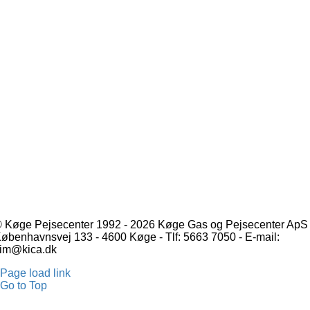
 Køge Pejsecenter 1992 - 2026 Køge Gas og Pejsecenter ApS 
øbenhavnsvej 133 - 4600 Køge - Tlf: 5663 7050 - E-mail:
im@kica.dk
Page load link
Go to Top