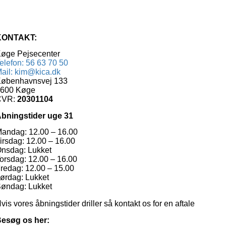
KONTAKT:
øge Pejsecenter
elefon: 56 63 70 50
ail: kim@kica.dk
øbenhavnsvej 133
600 Køge
CVR:
20301104
bningstider uge 31
andag: 12.00 – 16.00
irsdag: 12.00 – 16.00
nsdag: Lukket
orsdag: 12.00 – 16.00
redag: 12.00 – 15.00
ørdag: Lukket
øndag: Lukket
vis vores åbningstider driller så kontakt os for en aftale
esøg os her: