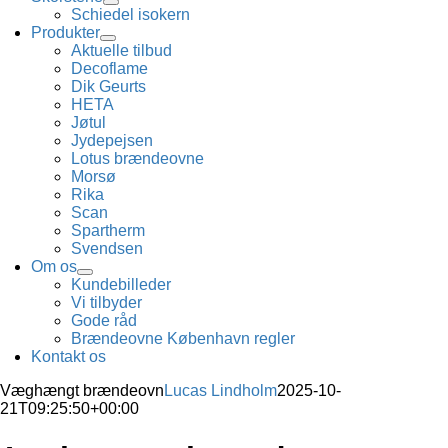
Schiedel isokern
Produkter
Aktuelle tilbud
Decoflame
Dik Geurts
HETA
Jøtul
Jydepejsen
Lotus brændeovne
Morsø
Rika
Scan
Spartherm
Svendsen
Om os
Kundebilleder
Vi tilbyder
Gode råd
Brændeovne København regler
Kontakt os
Væghængt brændeovn
Lucas Lindholm
2025-10-
21T09:25:50+00:00