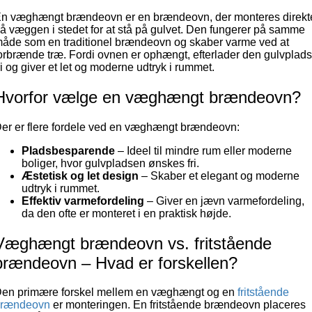
n væghængt brændeovn er en brændeovn, der monteres direkt
å væggen i stedet for at stå på gulvet. Den fungerer på samme
åde som en traditionel brændeovn og skaber varme ved at
orbrænde træ. Fordi ovnen er ophængt, efterlader den gulvplad
ri og giver et let og moderne udtryk i rummet.
Hvorfor vælge en væghængt brændeovn?
er er flere fordele ved en væghængt brændeovn:
Pladsbesparende
– Ideel til mindre rum eller moderne
boliger, hvor gulvpladsen ønskes fri.
Æstetisk og let design
– Skaber et elegant og moderne
udtryk i rummet.
Effektiv varmefordeling
– Giver en jævn varmefordeling,
da den ofte er monteret i en praktisk højde.
Væghængt brændeovn vs. fritstående
brændeovn – Hvad er forskellen?
en primære forskel mellem en væghængt og en
fritstående
brændeovn
er monteringen. En fritstående brændeovn placeres