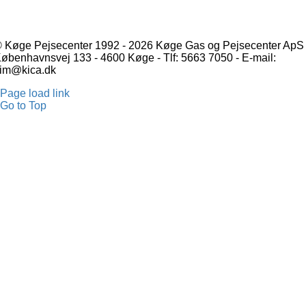
 Køge Pejsecenter 1992 - 2026 Køge Gas og Pejsecenter ApS 
øbenhavnsvej 133 - 4600 Køge - Tlf: 5663 7050 - E-mail:
im@kica.dk
Page load link
Go to Top