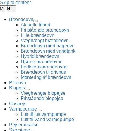
Skip to content
MENU
Brændeovn
Aktuelle tilbud
Fritstående brændeovn
Lille brændeovn
Væghængt brændeovn
Brændeovn med bageovn
Brændeovn med vandtank
Hybrid brændeovn
Hjørne brændeovne
Fedtstensbrændeovne
Brændeovn til drivhus
Montering af brændeovn
Pilleovn
Biopejs
Væghængte biopejse
Fritstående biopejse
Gaspejs
Varmepumpe
Luft til luft varmpumpe
Luft til Vand Varmepumpe
Pejseindsatse
Skorstene