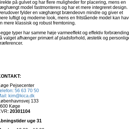
irekte på gulvet og har flere muligheder for placering, mens en
æghængt model fastmonteres og har et mere integreret design.
erudover fylder en væghængt brændeovn mindre og giver et
ere luftigt og moderne look, mens en fritstående model kan ha
n mere klassisk og robust fremtoning.
egge typer har samme høje varmeeffekt og effektiv forbrænding
å valget afhænger primært af pladsforhold, æstetik og personlig
ræferencer.
KONTAKT:
øge Pejsecenter
elefon: 56 63 70 50
ail: kim@kica.dk
øbenhavnsvej 133
600 Køge
CVR:
20301104
bningstider uge 31