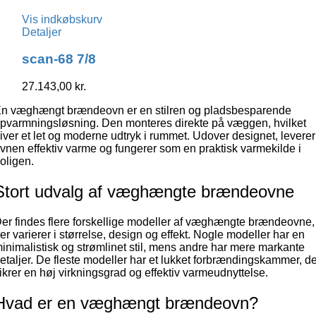
Vis indkøbskurv
Detaljer
scan-68 7/8
27.143,00
kr.
n væghængt brændeovn er en stilren og pladsbesparende
pvarmningsløsning. Den monteres direkte på væggen, hvilket
iver et let og moderne udtryk i rummet. Udover designet, leverer
vnen effektiv varme og fungerer som en praktisk varmekilde i
oligen.
Stort udvalg af væghængte brændeovne
er findes flere forskellige modeller af væghængte brændeovne,
er varierer i størrelse, design og effekt. Nogle modeller har en
inimalistisk og strømlinet stil, mens andre har mere markante
etaljer. De fleste modeller har et lukket forbrændingskammer, d
ikrer en høj virkningsgrad og effektiv varmeudnyttelse.
Hvad er en væghængt brændeovn?