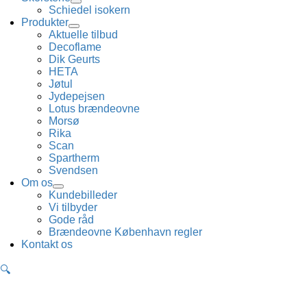
Schiedel isokern
Produkter
Aktuelle tilbud
Decoflame
Dik Geurts
HETA
Jøtul
Jydepejsen
Lotus brændeovne
Morsø
Rika
Scan
Spartherm
Svendsen
Om os
Kundebilleder
Vi tilbyder
Gode råd
Brændeovne København regler
Kontakt os
🔍