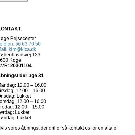
KONTAKT:
øge Pejsecenter
elefon: 56 63 70 50
ail: kim@kica.dk
øbenhavnsvej 133
600 Køge
CVR:
20301104
bningstider uge 31
andag: 12.00 – 16.00
irsdag: 12.00 – 16.00
nsdag: Lukket
orsdag: 12.00 – 16.00
redag: 12.00 – 15.00
ørdag: Lukket
øndag: Lukket
vis vores åbningstider driller så kontakt os for en aftale