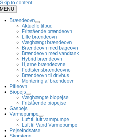
Skip to content
MENU
Brændeovn
Aktuelle tilbud
Fritstående brændeovn
Lille brændeovn
Væghængt brændeovn
Brændeovn med bageovn
Brændeovn med vandtank
Hybrid brændeovn
Hjørne brændeovne
Fedtstensbrændeovne
Brændeovn til drivhus
Montering af brændeovn
Pilleovn
Biopejs
Væghængte biopejse
Fritstående biopejse
Gaspejs
Varmepumpe
Luft til luft varmpumpe
Luft til Vand Varmepumpe
Pejseindsatse
Skorstene