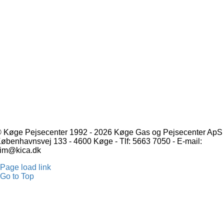
 Køge Pejsecenter 1992 - 2026 Køge Gas og Pejsecenter ApS 
øbenhavnsvej 133 - 4600 Køge - Tlf: 5663 7050 - E-mail:
im@kica.dk
Page load link
Go to Top