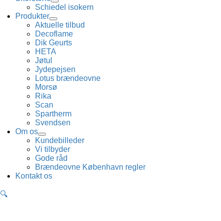
Schiedel isokern
Produkter
Aktuelle tilbud
Decoflame
Dik Geurts
HETA
Jøtul
Jydepejsen
Lotus brændeovne
Morsø
Rika
Scan
Spartherm
Svendsen
Om os
Kundebilleder
Vi tilbyder
Gode råd
Brændeovne København regler
Kontakt os
🔍