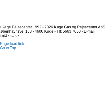
 Køge Pejsecenter 1992 - 2026 Køge Gas og Pejsecenter ApS 
øbenhavnsvej 133 - 4600 Køge - Tlf: 5663 7050 - E-mail:
im@kica.dk
Page load link
Go to Top