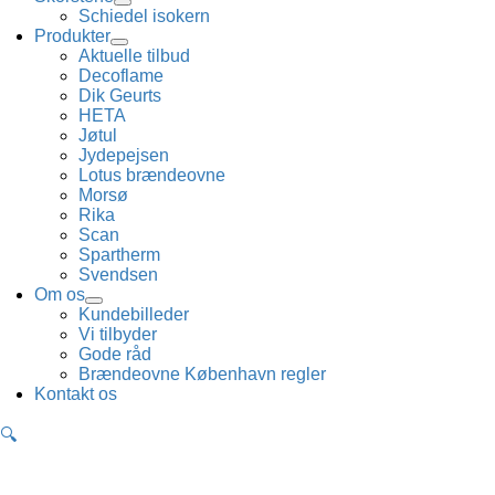
Schiedel isokern
Produkter
Aktuelle tilbud
Decoflame
Dik Geurts
HETA
Jøtul
Jydepejsen
Lotus brændeovne
Morsø
Rika
Scan
Spartherm
Svendsen
Om os
Kundebilleder
Vi tilbyder
Gode råd
Brændeovne København regler
Kontakt os
🔍