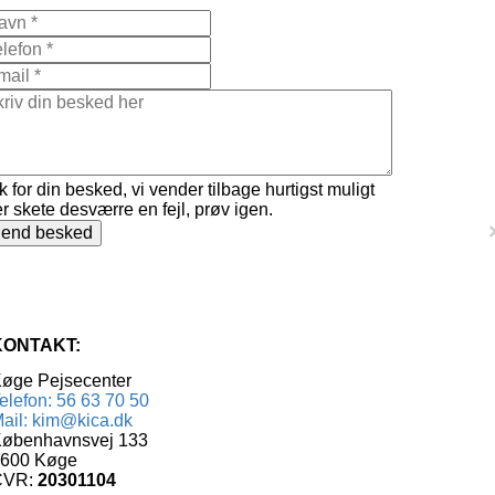
k for din besked, vi vender tilbage hurtigst muligt
r skete desværre en fejl, prøv igen.
end besked
KONTAKT:
øge Pejsecenter
elefon: 56 63 70 50
ail: kim@kica.dk
øbenhavnsvej 133
600 Køge
CVR:
20301104