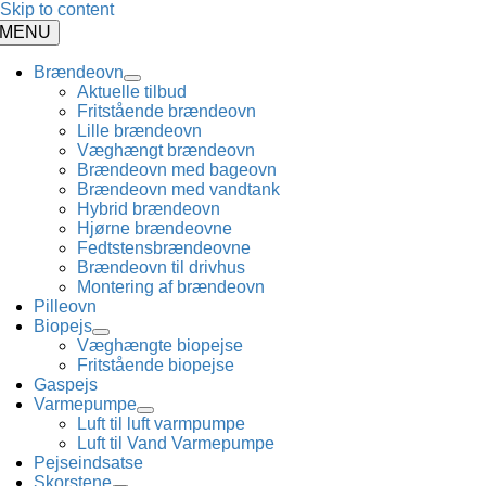
Skip to content
MENU
Brændeovn
Aktuelle tilbud
Fritstående brændeovn
Lille brændeovn
Væghængt brændeovn
Brændeovn med bageovn
Brændeovn med vandtank
Hybrid brændeovn
Hjørne brændeovne
Fedtstensbrændeovne
Brændeovn til drivhus
Montering af brændeovn
Pilleovn
Biopejs
Væghængte biopejse
Fritstående biopejse
Gaspejs
Varmepumpe
Luft til luft varmpumpe
Luft til Vand Varmepumpe
Pejseindsatse
Skorstene