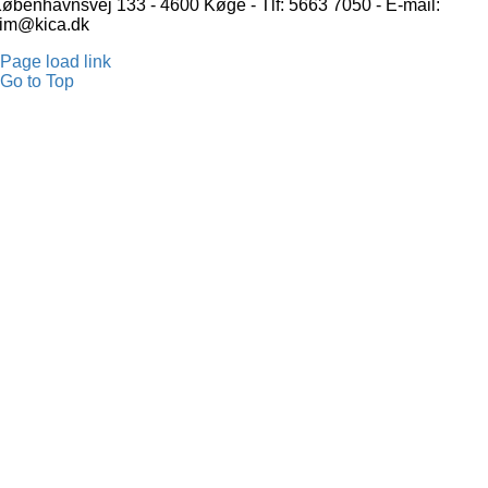
øbenhavnsvej 133 - 4600 Køge - Tlf: 5663 7050 - E-mail:
im@kica.dk
Page load link
Go to Top