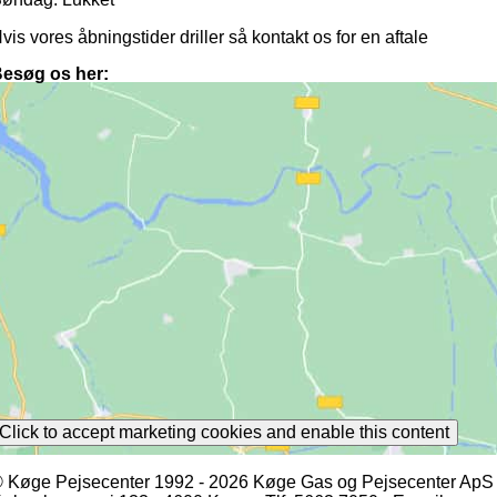
vis vores åbningstider driller så kontakt os for en aftale
esøg os her:
Click to accept marketing cookies and enable this content
 Køge Pejsecenter 1992 - 2026 Køge Gas og Pejsecenter ApS 