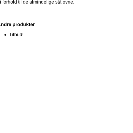
i forhold til de almindelige stålovne.
ndre produkter
Tilbud!