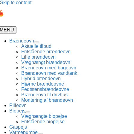
Skip to content
MENU
Brændeovn
Aktuelle tilbud
Fritstående brændeovn
Lille brændeovn
Væghængt brændeovn
Brændeovn med bageovn
Brændeovn med vandtank
Hybrid brændeovn
Hjørne brændeovne
Fedtstensbrændeovne
Brændeovn til drivhus
Montering af brændeovn
Pilleovn
Biopejs
Væghængte biopejse
Fritstående biopejse
Gaspejs
Varmepumpe