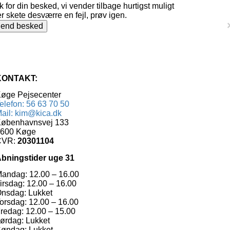
k for din besked, vi vender tilbage hurtigst muligt
r skete desværre en fejl, prøv igen.
end besked
KONTAKT:
øge Pejsecenter
elefon: 56 63 70 50
ail: kim@kica.dk
øbenhavnsvej 133
600 Køge
CVR:
20301104
bningstider uge 31
andag: 12.00 – 16.00
irsdag: 12.00 – 16.00
nsdag: Lukket
orsdag: 12.00 – 16.00
redag: 12.00 – 15.00
ørdag: Lukket
øndag: Lukket