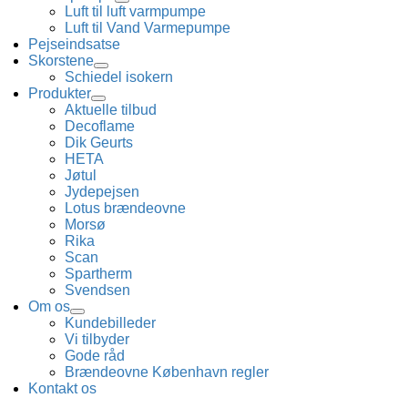
Luft til luft varmpumpe
Luft til Vand Varmepumpe
Pejseindsatse
Skorstene
Schiedel isokern
Produkter
Aktuelle tilbud
Decoflame
Dik Geurts
HETA
Jøtul
Jydepejsen
Lotus brændeovne
Morsø
Rika
Scan
Spartherm
Svendsen
Om os
Kundebilleder
Vi tilbyder
Gode råd
Brændeovne København regler
Kontakt os