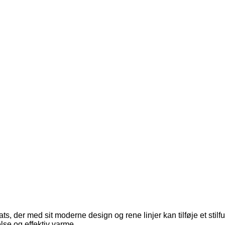
ts, der med sit moderne design og rene linjer kan tilføje et stilf
lse og effektiv varme.