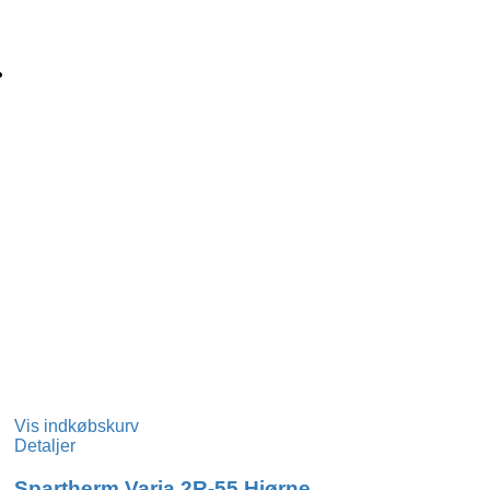
Vis indkøbskurv
Detaljer
Spartherm Varia 2R-55 Hjørne