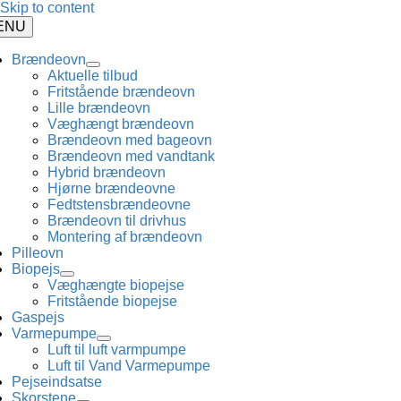
Skip to content
ENU
Brændeovn
Aktuelle tilbud
Fritstående brændeovn
Lille brændeovn
Væghængt brændeovn
Brændeovn med bageovn
Brændeovn med vandtank
Hybrid brændeovn
Hjørne brændeovne
Fedtstensbrændeovne
Brændeovn til drivhus
Montering af brændeovn
Pilleovn
Biopejs
Væghængte biopejse
Fritstående biopejse
Gaspejs
Varmepumpe
Luft til luft varmpumpe
Luft til Vand Varmepumpe
Pejseindsatse
Skorstene